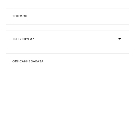
ТЕЛЕФОН
ТИП УСЛУГИ *
ОПИСАНИЕ ЗАКАЗА
ЗАГРУЗИТЬ ФАЙЛ
ОТПРАВИТЬ