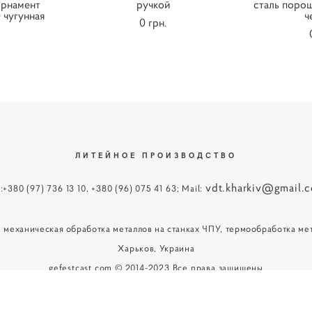
орнамент
ручкой
сталь порош
 чугунная
ч
0 грн.
ЛИТЕЙНОЕ ПРОИЗВОДСТВО
vdt.kharkiv@gmail.
:
+380 (97) 736 13 10
,
+380 (96) 075 41 63
; Mail:
, механическая обработка металлов на станках ЧПУ, термообработка мет
Харьков, Украина
gefestcast.com © 2014-2023 Все права защищены
сайт от vigbo