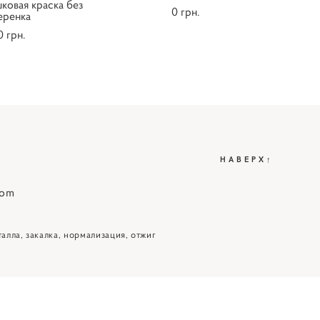
ковая краска без
0 грн.
еренка
0 грн.
НАВЕРХ↑
com
алла, закалка, нормализация, отжиг