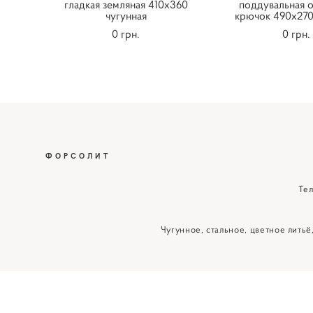
гладкая земляная 410х360
поддувальная 
чугунная
крючок 490х270
0 грн.
0 грн.
ФОРСОЛИТ
Тел
Чугунное, стальное, цветное литьё